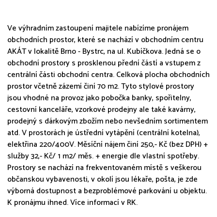
Ve výhradním zastoupení majitele nabízíme pronájem
obchodních prostor, které se nachází v obchodním centru
AKÁT v lokalitě Brno - Bystrc, na ul. Kubíčkova. Jedná se o
obchodní prostory s prosklenou přední částí a vstupem z
centrální části obchodní centra. Celková plocha obchodních
prostor včetně zázemí činí 70 m2. Tyto stylové prostory
jsou vhodné na provoz jako pobočka banky, spořitelny,
cestovní kanceláře, vzorkové prodejny ale také kavárny,
prodejný s dárkovým zbožím nebo nevšedním sortimentem
atd. V prostorách je ústřední vytápění (centrální kotelna),
elektřina 220/400V. Měsíční nájem činí 250,- Kč (bez DPH) +
služby 32,- Kč/ 1 m2/ měs. + energie dle vlastní spotřeby.
Prostory se nachází na frekventovaném místě s veškerou
občanskou vybavenosti, v okolí jsou lékaře, pošta, je zde
výborná dostupnost a bezproblémové parkování u objektu.
K pronájmu ihned. Více informací v RK.