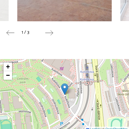
1 / 3
+
−
Leaflet
|
©
OpenStreetMap