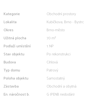
Kategorie
Obchodní prostory
Lokalita
Kubíčkova, Brno - Bystrc
Okres
Brno-město
Užitná plocha
70 m²
Podlaží umístění
1. NP
Stav objektu
Po rekonstrukci
Budova
Cihlová
Typ domu
Patrový
Poloha objektu
Samostatný
Zástavba
Obchodní a obytná
En. náročnost b.
G (PENB nedodán)