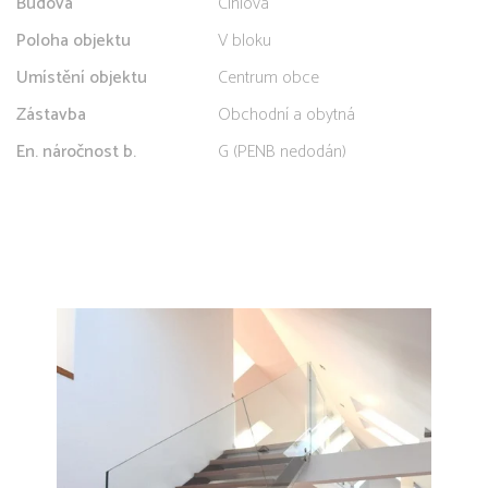
Budova
Cihlová
Poloha objektu
V bloku
Umístění objektu
Centrum obce
Zástavba
Obchodní a obytná
En. náročnost b.
G (PENB nedodán)