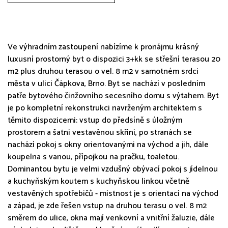
Ve výhradním zastoupení nabízíme k pronájmu krásný
luxusní prostorný byt o dispozici 3+kk se střešní terasou 20
m2 plus druhou terasou o vel. 8 m2 v samotném srdci
města v ulici Čápkova, Brno. Byt se nachází v posledním
patře bytového činžovního secesního domu s výtahem. Byt
je po kompletní rekonstrukci navrženým architektem s
těmito dispozicemi: vstup do předsíně s úložným
prostorem a šatní vestavěnou skříní, po stranách se
nachází pokoj s okny orientovanými na východ a jih, dále
koupelna s vanou, přípojkou na pračku, toaletou.
Dominantou bytu je velmi vzdušný obývací pokoj s jídelnou
a kuchyňským koutem s kuchyňskou linkou včetně
vestavěných spotřebičů - místnost je s orientací na východ
a západ, je zde řešen vstup na druhou terasu o vel. 8 m2
směrem do ulice, okna mají venkovní a vnitřní žaluzie, dále