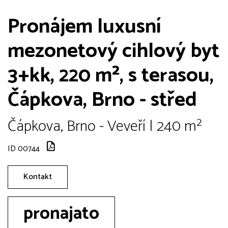
Pronájem luxusní
mezonetový cihlový byt
3+kk, 220 m², s terasou,
Čápkova, Brno - střed
Čápkova, Brno - Veveří | 240 m²
ID 00744
Kontakt
pronajato