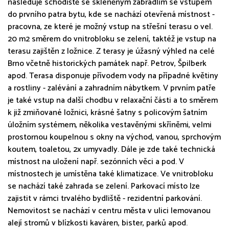
následuje schodiště se skleněným zábradlím se vstupem
do prvního patra bytu, kde se nachází otevřená místnost -
pracovna, ze které je možný vstup na střešní terasu o vel.
20 m2 směrem do vnitrobloku se zelení, taktéž je vstup na
terasu zajištěn z ložnice. Z terasy je úžasný výhled na celé
Brno včetně historických památek např. Petrov, Špilberk
apod. Terasa disponuje přívodem vody na případné květiny
a rostliny - zalévání a zahradním nábytkem. V prvním patře
je také vstup na další chodbu v relaxační části a to směrem
k již zmiňované ložnici, krásné šatny s policovým šatním
úložním systémem, několika vestavěnými skříněmi, velmi
prostornou koupelnou s okny na východ, vanou, sprchovým
koutem, toaletou, 2x umyvadly. Dále je zde také technická
místnost na uložení např. sezónních věci a pod. V
místnostech je umístěna také klimatizace. Ve vnitrobloku
se nachází také zahrada se zelení. Parkovací místo lze
zajistit v rámci trvalého bydliště - rezidentní parkování.
Nemovitost se nachází v centru města v ulici lemovanou
alejí stromů v blízkosti kaváren, bister, parků apod.