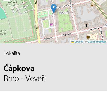
Leaflet
|
©
OpenStreetMap
Lokalita
Čápkova
Brno - Veveří