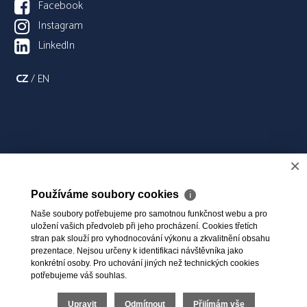
Facebook
Instagram
LinkedIn
CZ
/
EN
×
Používáme soubory cookies
ℹ
Naše soubory potřebujeme pro samotnou funkčnost webu a pro
uložení vašich předvoleb při jeho procházení. Cookies třetích
stran pak slouží pro vyhodnocování výkonu a zkvalitnění obsahu
prezentace. Nejsou určeny k identifikaci návštěvníka jako
konkrétní osoby. Pro uchování jiných než technických cookies
potřebujeme váš souhlas.
Upravit
Odmítnout
Přijímám vše