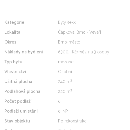
Kategorie
Byty 3+kk
Lokalita
Čápkova, Brno - Veveří
Okres
Brno-město
Náklady na bydlení
6300,- Kč/měs. na 3 osoby
Typ bytu
mezonet
Vlastnictví
Osobní
Užitná plocha
240 m²
Podlahová plocha
220 m²
Počet podlaží
6
Podlaží umístění
6. NP
Stav objektu
Po rekonstrukci