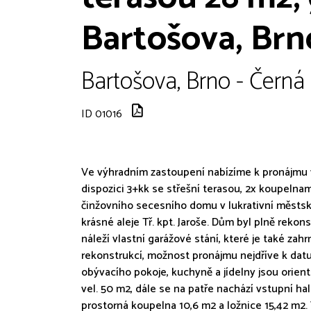
Bartošova, Brn
Bartošova, Brno - Černá 
ID 01016
Ve výhradním zastoupení nabízíme k pronájmu 
dispozici 3+kk se střešní terasou, 2x koupelnam
činžovního secesního domu v lukrativní městsk
krásné aleje Tř. kpt. Jaroše. Dům byl plně reko
náleží vlastní garážové stání, které je také zah
rekonstrukcí, možnost pronájmu nejdříve k datu 
obývacího pokoje, kuchyně a jídelny jsou orien
vel. 50 m2, dále se na patře nachází vstupní hal
prostorná koupelna 10,6 m2 a ložnice 15,42 m2.