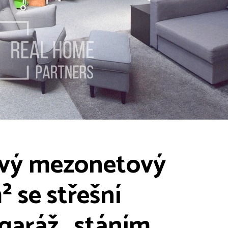
ový mezonetový
² se střešní
garáž,. stáním,