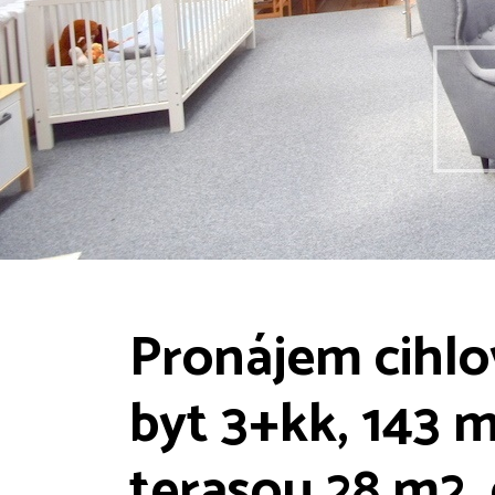
Pronájem cihl
byt 3+kk, 143 m
terasou 28 m2, 