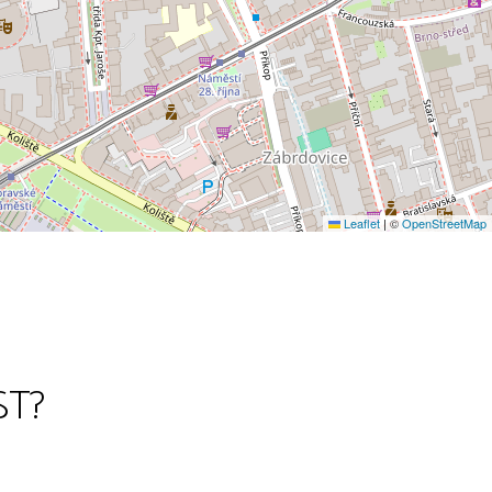
Leaflet
|
©
OpenStreetMap
ST?