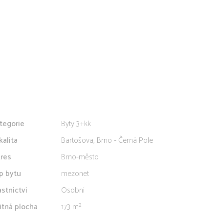
tegorie
Byty 3+kk
kalita
Bartošova, Brno - Černá Pole
res
Brno-město
p bytu
mezonet
astnictví
Osobní
itná plocha
173 m²