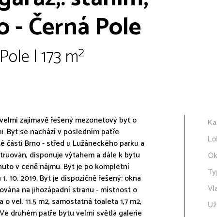
o - Černá Pole
Pole | 173 m²
velmi zajímavě řešený mezonetový byt o
Ka
i. Byt se nachází v posledním patře
Lo
é části Brno - střed u Lužáneckého parku a
nstruován, disponuje výtahem a dále k bytu
Ok
rnuto v ceně nájmu. Byt je po kompletní
Ty
1. 10. 2019. Byt je dispozičně řešený: okna
Vl
tována na jihozápadní stranu - místnost o
a o vel. 11.5 m2, samostatná toaleta 1,7 m2,
Už
 Ve druhém patře bytu velmi světlá galerie