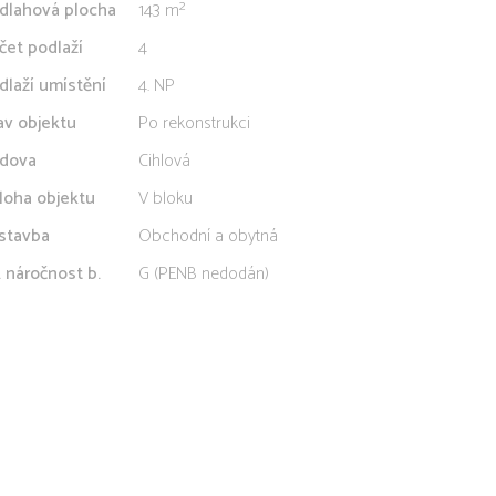
dlahová plocha
143 m²
čet podlaží
4
dlaží umístění
4. NP
av objektu
Po rekonstrukci
dova
Cihlová
loha objektu
V bloku
stavba
Obchodní a obytná
. náročnost b.
G (PENB nedodán)