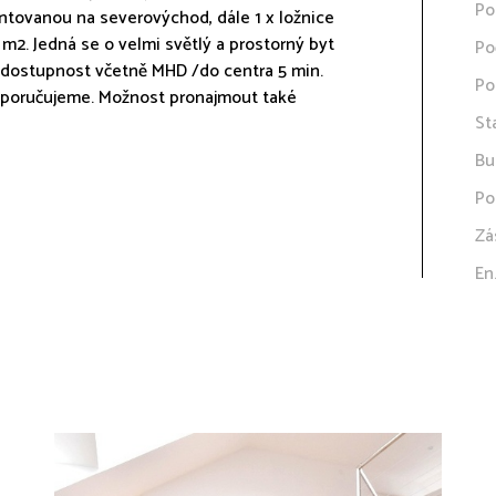
Po
ntovanou na severovýchod, dále 1 x ložnice
m2. Jedná se o velmi světlý a prostorný byt
Po
ní dostupnost včetně MHD /do centra 5 min.
Po
Doporučujeme. Možnost pronajmout také
St
Bu
Po
Zá
En