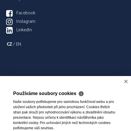
Facebook
Instagram
LinkedIn
CZ
/
EN
×
Používáme soubory cookies
ℹ
Naše soubory potřebujeme pro samotnou funkčnost webu a pro
uložení vašich předvoleb při jeho procházení. Cookies třetích
stran pak slouží pro vyhodnocování výkonu a zkvalitnění obsahu
prezentace. Nejsou určeny k identifikaci návštěvníka jako
konkrétní osoby. Pro uchování jiných než technických cookies
potřebujeme váš souhlas.