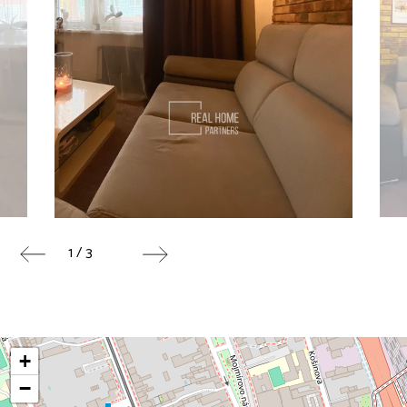
1 / 3
+
−