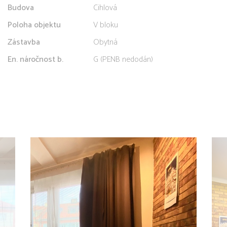
Budova
Cihlová
Poloha objektu
V bloku
Zástavba
Obytná
En. náročnost b.
G (PENB nedodán)