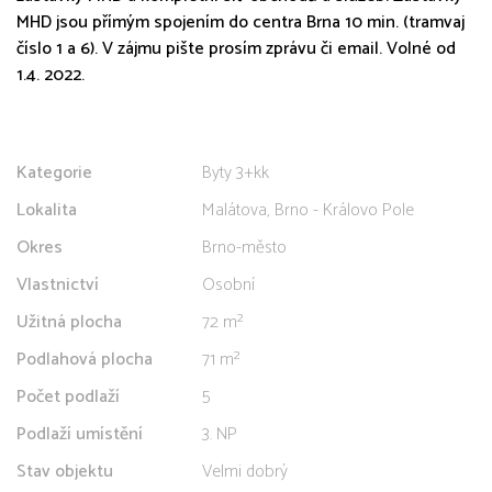
MHD jsou přímým spojením do centra Brna 10 min. (tramvaj
číslo 1 a 6). V zájmu pište prosím zprávu či email. Volné od
1.4. 2022.
Kategorie
Byty 3+kk
Lokalita
Malátova, Brno - Královo Pole
Okres
Brno-město
Vlastnictví
Osobní
Užitná plocha
72 m²
Podlahová plocha
71 m²
Počet podlaží
5
Podlaží umístění
3. NP
Stav objektu
Velmi dobrý