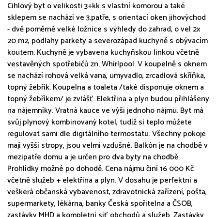
Cihlový byt o velikosti 3+kk s vlastní komorou a také
sklepem se nachází ve 3.patře, s orientací oken jihovýchod
- dvě poměrně velké ložnice s výhledy do zahrad, o vel 2x
20 m2, podlahy parkety a severozápad kuchyně s obývacím
koutem. Kuchyně je vybavena kuchyňskou linkou včetně
vestavěných spotřebičů zn. Whirlpool. V koupelně s oknem
se nachází rohová velká vana, umyvadlo, zrcadlová skříňka,
topný žebřík. Koupelna a toaleta /také disponuje oknem a
topný žebříkem/ je zvlášť. Elektřina a plyn budou přihlášeny
na nájemníky. Vratná kauce ve výši jednoho nájmu. Byt má
svůj plynový kombinovaný kotel, tudíž si teplo můžete
regulovat sami dle digitálního termostatu. Všechny pokoje
mají vyšší stropy, jsou velmi vzdušné. Balkón je na chodbě v
mezipatře domu a je určen pro dva byty na chodbě.
Prohlídky možné po dohodě. Cena nájmu činí 16 000 Kč
včetně služeb + elektřina a plyn. V dosahu je perfektní a
veškerá občanská vybavenost, zdravotnická zařízení, pošta,
supermarkety, lékárna, banky Česká spořitelna a ČSOB,
zastávky MHD a kompletní síť obchodů a služeb. Zastávky