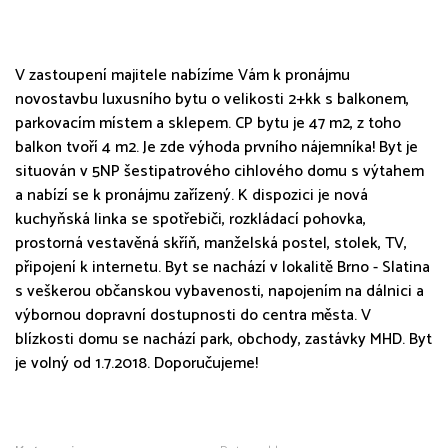
V zastoupení majitele nabízíme Vám k pronájmu
novostavbu luxusního bytu o velikosti 2+kk s balkonem,
parkovacím místem a sklepem. CP bytu je 47 m2, z toho
balkon tvoří 4 m2. Je zde výhoda prvního nájemníka! Byt je
situován v 5NP šestipatrového cihlového domu s výtahem
a nabízí se k pronájmu zařízený. K dispozici je nová
kuchyňská linka se spotřebiči, rozkládací pohovka,
prostorná vestavěná skříň, manželská postel, stolek, TV,
připojení k internetu. Byt se nachází v lokalitě Brno - Slatina
s veškerou občanskou vybavenosti, napojením na dálnici a
výbornou dopravní dostupnosti do centra města. V
blízkosti domu se nachází park, obchody, zastávky MHD. Byt
je volný od 1.7.2018. Doporučujeme!