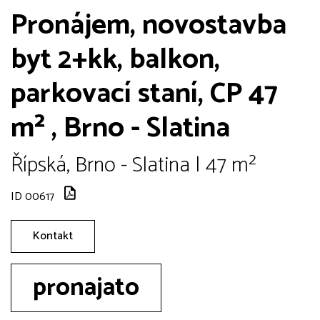
Pronájem, novostavba
byt 2+kk, balkon,
parkovací staní, CP 47
m² , Brno - Slatina
Řípská, Brno - Slatina | 47 m²
ID 00617
Kontakt
pronajato