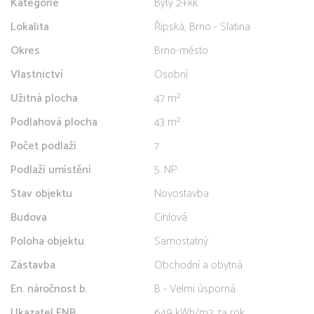
Kategorie
Byty 2+kk
Lokalita
Řípská, Brno - Slatina
Okres
Brno-město
Vlastnictví
Osobní
Užitná plocha
47 m²
Podlahová plocha
43 m²
Počet podlaží
7
Podlaží umístění
5. NP
Stav objektu
Novostavba
Budova
Cihlová
Poloha objektu
Samostatný
Zástavba
Obchodní a obytná
En. náročnost b.
B - Velmi úsporná
Ukazatel ENB
649 kWh/m2 za rok