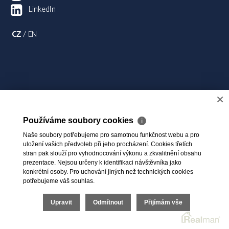
LinkedIn
CZ
/
EN
×
Používáme soubory cookies
ℹ
Naše soubory potřebujeme pro samotnou funkčnost webu a pro
uložení vašich předvoleb při jeho procházení. Cookies třetích
stran pak slouží pro vyhodnocování výkonu a zkvalitnění obsahu
prezentace. Nejsou určeny k identifikaci návštěvníka jako
konkrétní osoby. Pro uchování jiných než technických cookies
potřebujeme váš souhlas.
Upravit
Odmítnout
Přijímám vše