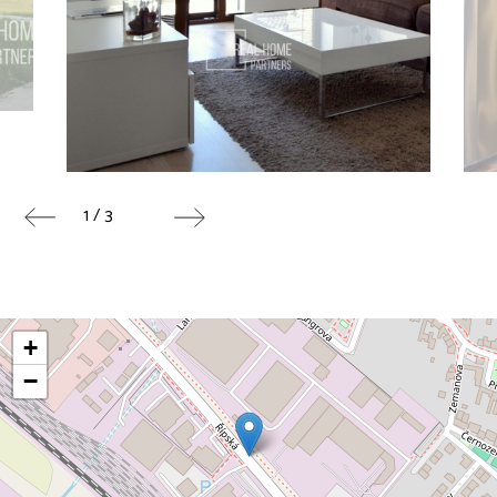
1 / 3
+
−