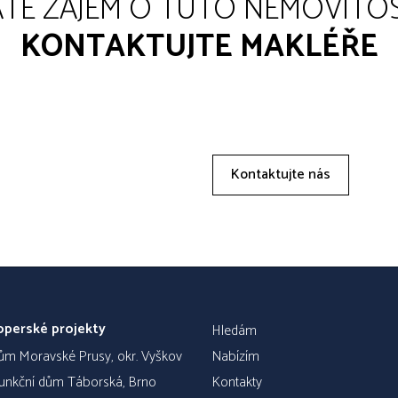
TE ZÁJEM O TUTO NEMOVITO
KONTAKTUJTE MAKLÉŘE
Kontaktujte nás
operské projekty
Hledám
dům Moravské Prusy, okr. Vyškov
Nabízím
funkční dům Táborská, Brno
Kontakty