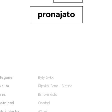
pronajato
tegorie
Byty 2+kk
kalita
Řípská, Brno - Slatina
res
Brno-město
astnictví
Osobní
itná plocha
47 m²