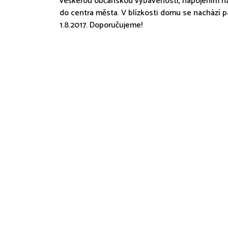
veškerou občanskou vybavenosti, napojením na
do centra města. V blízkosti domu se nachází p
1.8.2017. Doporučujeme!