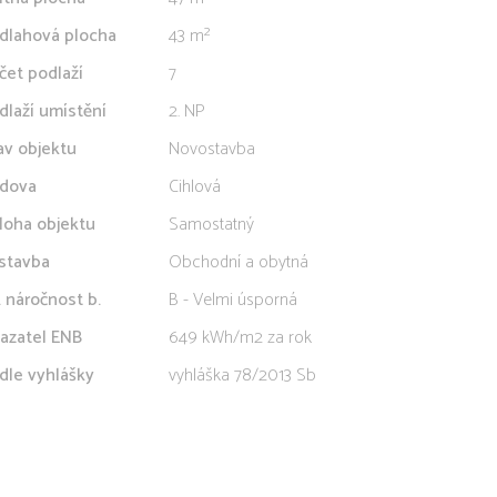
dlahová plocha
43 m²
čet podlaží
7
dlaží umístění
2. NP
av objektu
Novostavba
dova
Cihlová
loha objektu
Samostatný
stavba
Obchodní a obytná
. náročnost b.
B - Velmi úsporná
azatel ENB
649 kWh/m2 za rok
dle vyhlášky
vyhláška 78/2013 Sb