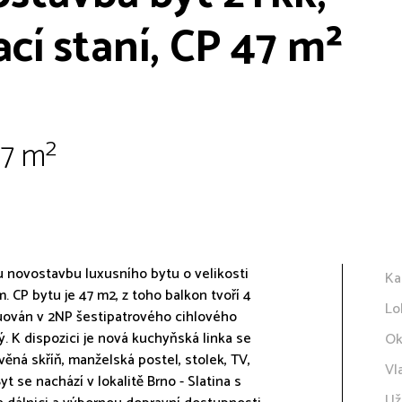
cí staní, CP 47 m²
47 m²
 novostavbu luxusního bytu o velikosti
Ka
CP bytu je 47 m2, z toho balkon tvoří 4
Lo
tuován v 2NP šestipatrového cihlového
. K dispozici je nová kuchyňská linka se
Ok
věná skříň, manželská postel, stolek, TV,
Vl
Byt se nachází v lokalitě Brno - Slatina s
Už