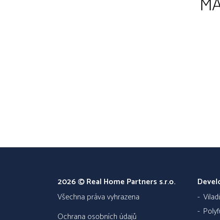
MÁ
2026 © Real Home Partners s.r.o.
Devel
všechna práva vyhrazena
Vila
Poly
Ochrana osobních údajů