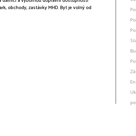
 dálnici a výbornou dopravní dostupnosti
ark, obchody, zastávky MHD. Byt je volný od
Po
Po
Po
St
Bu
Po
Zá
En
Uk
po