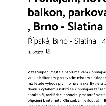
balkon, parkova
, Brno - Slatina
Řípská, Brno - Slatina | 
ID 00270
V zastoupení majitele nabízíme Vám k pronájmu
2+kk s balkonem, parkovacím místem a sklepem. 
m2. Je zde výhoda prvního nájemníka! Byt je si
domu s výtahem a nabízí se k pronájmu zařízený
spotřebiči, rozkládací pohovka, prostorná vesta
připojení k internetu. Obrazek č. 1 je ilustrační. 