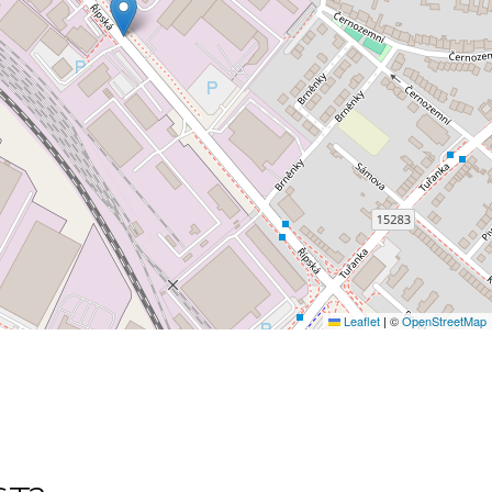
Leaflet
|
©
OpenStreetMap