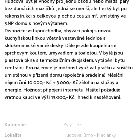
Hudcova. Byt je vhodný pro jednu osobu nebo mladší páry
bez domácích mazlíčků. Jedná se menší, ale hezký byt po
rekonstrukci s celkovou plochou cca 24 m², umístěný ve
3.NP domu s novým výtahem.
Dispozice: vstupní chodba, obývací pokoj s novou
kuchyňskou linkou včetně vestavěné lednice a
sklokeramické varné desky. Dále je zde koupelna se
sprchovým koutem, umyvadlem a toaletou. V bytě jsou
plastová okna s termoizalčním dvojsklem, vytápění bytu
centrální. Pro nájemce je možnost využívat pračku a sušičku
umístěnou v přízemí domu (společná prádelna). Měsíční
nájem činí 10.000,- Kč + 3.000,- Kč záloha na služby a
energie. Možnost připojení internetu. Majitel požaduje
vratnou kauci ve výši 13.000,- Kč. Ihned k nastěhování.
Kategorie
Byty 1+kk
Lokalita
Hudcova, Brno - Medlánky