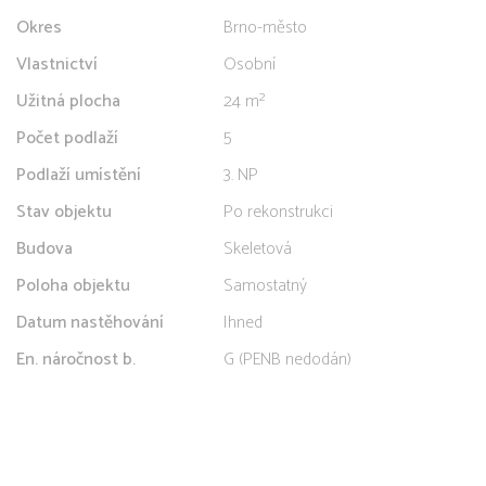
Okres
Brno-město
Vlastnictví
Osobní
Užitná plocha
24 m²
Počet podlaží
5
Podlaží umístění
3. NP
Stav objektu
Po rekonstrukci
Budova
Skeletová
Poloha objektu
Samostatný
Datum nastěhování
Ihned
En. náročnost b.
G (PENB nedodán)