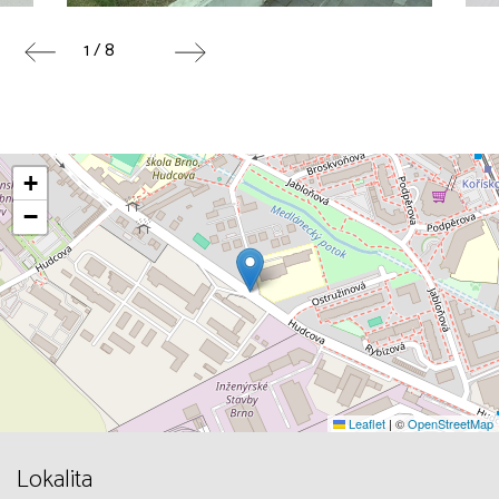
1 / 8
+
−
Leaflet
|
©
OpenStreetMap
Lokalita