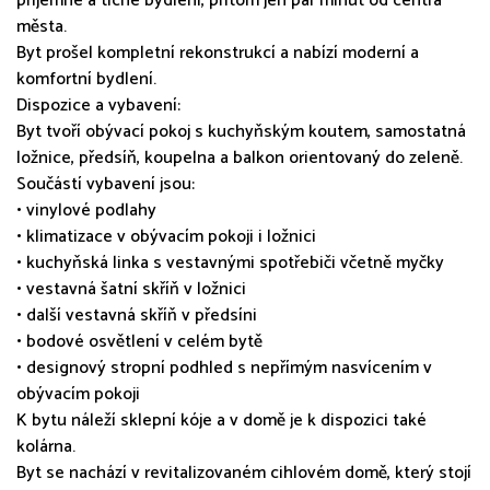
příjemné a tiché bydlení, přitom jen pár minut od centra
města.
Byt prošel kompletní rekonstrukcí a nabízí moderní a
komfortní bydlení.
Dispozice a vybavení:
Byt tvoří obývací pokoj s kuchyňským koutem, samostatná
ložnice, předsíň, koupelna a balkon orientovaný do zeleně.
Součástí vybavení jsou:
• vinylové podlahy
• klimatizace v obývacím pokoji i ložnici
• kuchyňská linka s vestavnými spotřebiči včetně myčky
• vestavná šatní skříň v ložnici
• další vestavná skříň v předsíni
• bodové osvětlení v celém bytě
• designový stropní podhled s nepřímým nasvícením v
obývacím pokoji
K bytu náleží sklepní kóje a v domě je k dispozici také
kolárna.
Byt se nachází v revitalizovaném cihlovém domě, který stojí