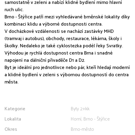
samostatně v zeleni a nabízí klidné bydlení mimo hlavní
ruch ulic.
Brno - Štýřice patří mezi vyhledávané brněnské lokality díky
kombinaci klidu a výborné dostupnosti centra.
V docházkové vzdálenosti se nachází zastávky MHD
(tramvaj i autobus), obchody, restaurace, lékárna, školy i
školky. Nedaleko je také cyklostezka podél řeky Svratky.
Výhodou je rychlá dostupnost centra Brna i snadné
napojení na dálniční přivaděče D1 a D2.
Byt je ideální pro jednotlivce nebo pár, kteří hledají moderní
a klidné bydlení v zeleni s výbornou dostupností do centra
města.
Kategorie
Byty 2+kk
Lokalita
Horní, Brno - Štýřice
Okres
Brno-město