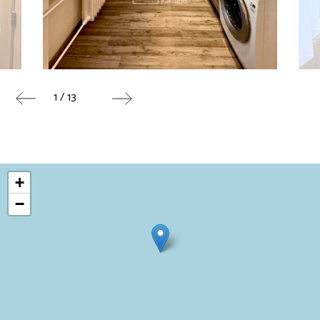
1 / 13
+
−