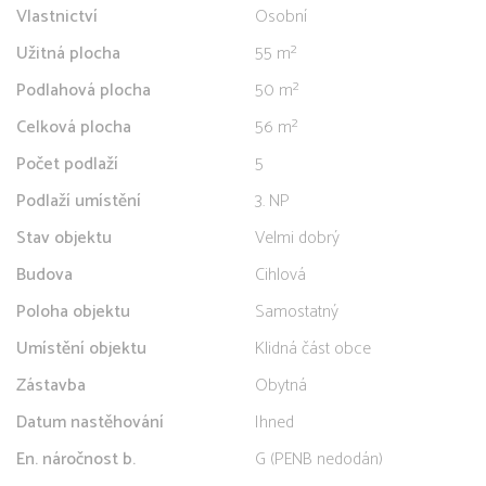
Vlastnictví
Osobní
Užitná plocha
55 m²
Podlahová plocha
50 m²
Celková plocha
56 m²
Počet podlaží
5
Podlaží umístění
3. NP
Stav objektu
Velmi dobrý
Budova
Cihlová
Poloha objektu
Samostatný
Umístění objektu
Klidná část obce
Zástavba
Obytná
Datum nastěhování
Ihned
En. náročnost b.
G (PENB nedodán)