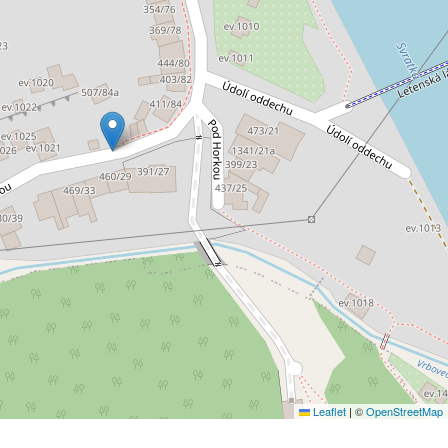
Leaflet
|
©
OpenStreetMap