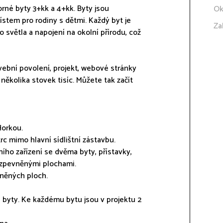
orné byty 3+kk a 4+kk. Byty jsou
Ok
stem pro rodiny s dětmi. Každý byt je
Za
 světla a napojení na okolní přírodu, což
vební povolení, projekt, webové stránky
několika stovek tisíc. Můžete tak začít
Horkou.
trc mimo hlavní sídlištní zástavbu.
ho zařízení se dvěma byty, přístavky,
 zpevněnými plochami.
vněných ploch.
é byty. Ke každému bytu jsou v projektu 2