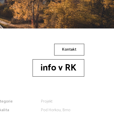
Kontakt
info v RK
tegorie
Projekt
kalita
Pod Horkou, Brno