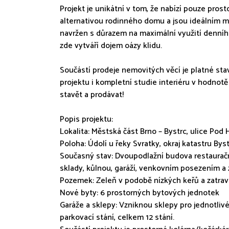
Projekt je unikátní v tom, že nabízí pouze prost
alternativou rodinného domu a jsou ideálním mí
navržen s důrazem na maximální využití denního
zde vytváří dojem oázy klidu.
Součástí prodeje nemovitých věcí je platné sta
projektu i kompletní studie interiéru v hodnotě 
stavět a prodávat!
Popis projektu:
Lokalita: Městská část Brno – Bystrc, ulice Pod 
Poloha: Údolí u řeky Svratky, okraj katastru Bys
Současný stav: Dvoupodlažní budova restaurační
sklady, kůlnou, garáží, venkovním posezením a
Pozemek: Zeleň v podobě nízkých keřů a zatra
Nové byty: 6 prostorných bytových jednotek
Garáže a sklepy: Vzniknou sklepy pro jednotliv
parkovací stání, celkem 12 stání.