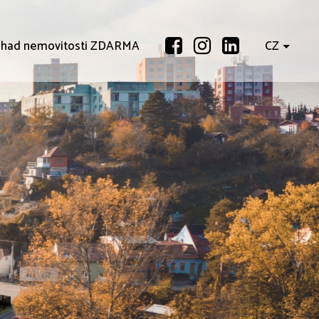
had nemovitosti ZDARMA
CZ