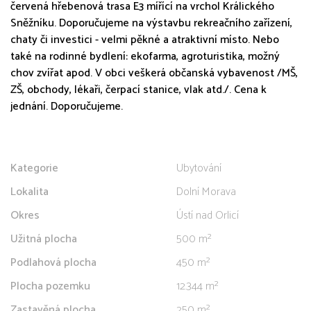
červená hřebenová trasa E3 mířící na vrchol Králického
Sněžníku. Doporučujeme na výstavbu rekreačního zařízení,
chaty či investici - velmi pěkné a atraktivní místo. Nebo
také na rodinné bydlení: ekofarma, agroturistika, možný
chov zvířat apod. V obci veškerá občanská vybavenost /MŠ,
ZŠ, obchody, lékaři, čerpací stanice, vlak atd./. Cena k
jednání. Doporučujeme.
Kategorie
Ubytování
Lokalita
Dolní Morava
Okres
Ústí nad Orlicí
Užitná plocha
500 m²
Podlahová plocha
450 m²
Plocha pozemku
12.344 m²
Zastavěná plocha
250 m²