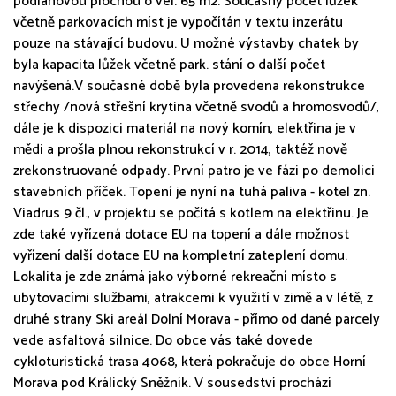
podlahovou plochou o vel. 65 m2. Současný počet lůžek
včetně parkovacích míst je vypočítán v textu inzerátu
pouze na stávající budovu. U možné výstavby chatek by
byla kapacita lůžek včetně park. stání o další počet
navýšená.V současné době byla provedena rekonstrukce
střechy /nová střešní krytina včetně svodů a hromosvodů/,
dále je k dispozici materiál na nový komín, elektřina je v
mědi a prošla plnou rekonstrukcí v r. 2014, taktéž nově
zrekonstruované odpady. První patro je ve fázi po demolici
stavebních příček. Topení je nyní na tuhá paliva - kotel zn.
Viadrus 9 čl., v projektu se počítá s kotlem na elektřinu. Je
zde také vyřízená dotace EU na topení a dále možnost
vyřízení další dotace EU na kompletní zateplení domu.
Lokalita je zde známá jako výborné rekreační místo s
ubytovacími službami, atrakcemi k využití v zimě a v létě, z
druhé strany Ski areál Dolní Morava - přímo od dané parcely
vede asfaltová silnice. Do obce vás také dovede
cykloturistická trasa 4068, která pokračuje do obce Horní
Morava pod Králický Sněžník. V sousedství prochází