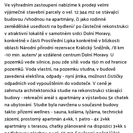
Ve výhradním zastoupení nabízíme k prodeji velmi
výjimečné stavební parcely o vel. 12 344 m2 se stávající
budovou /vhodnou na apartmány, či jako rodinné
zemědělské usedlosti na bydlení/ po částečné rekonstrukci
v atraktivní lokalitě v samotném srdci Dolní Moravy,
konkrétně v části Prostřední Lipka konkrétně v blízkosti
oblasti Národní přírodní rezervace Králický Sněžník, /8 km
-10 min. autem/ je vzdálené centrum Dolní Moravy. U
pozemků vede silnice, jsou zde sítě: voda 150 m od hranice
pozemků. Voda vlastní, na pozemku studna, v budově
zavedená elektřina, odpady - nyní jímka, možnost čističky
odpadních vod vypouštěním do vodoteče. V ceně je
zahrnuta architektonická studie na rekonstrukci stávající
budovy - rekreační areál s apartmány a výstavbou 5x chatek
na ubytování. Studie byla navržena u současné budovy
takto: přízemí wellnes - sauna, kolárna, lyžárna, technické
zázemí, prostorný apartmán 4+kk, 1. patro - 4x 2+kk
apartmány s terasou, chatky plánované na dispozici 3+kk s