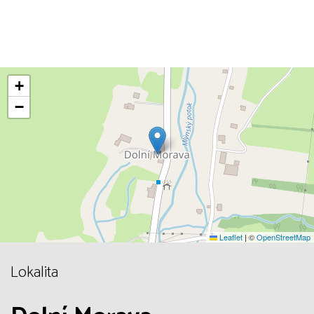
+
−
Leaflet
|
©
OpenStreetMap
Lokalita