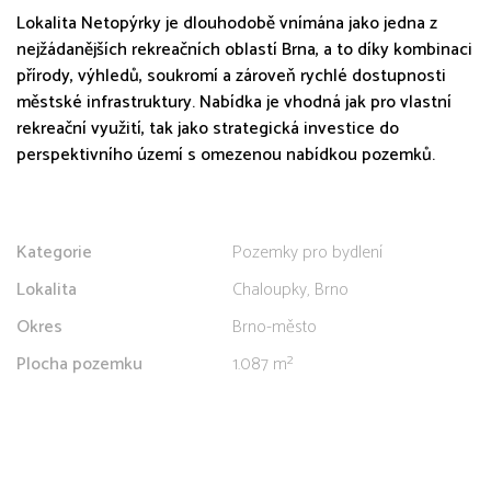
Lokalita Netopýrky je dlouhodobě vnímána jako jedna z
nejžádanějších rekreačních oblastí Brna, a to díky kombinaci
přírody, výhledů, soukromí a zároveň rychlé dostupnosti
městské infrastruktury. Nabídka je vhodná jak pro vlastní
rekreační využití, tak jako strategická investice do
perspektivního území s omezenou nabídkou pozemků.
Kategorie
Pozemky pro bydlení
Lokalita
Chaloupky, Brno
Okres
Brno-město
Plocha pozemku
1.087 m²