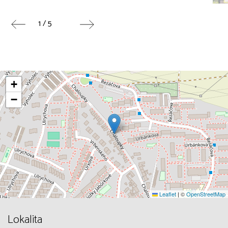
1 / 5
+
−
Leaflet
|
©
OpenStreetMap
Lokalita