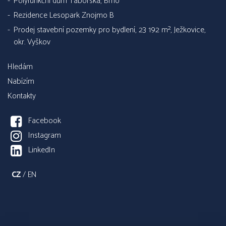
Polyfunkční dům Táborská, Brno
Rezidence Lesopark Znojmo B
Prodej stavební pozemky pro bydlení, 23 192 m², Ježkovice,
okr. Vyškov
Hledám
Nabízím
Kontakty
Facebook
Instagram
LinkedIn
CZ
/
EN