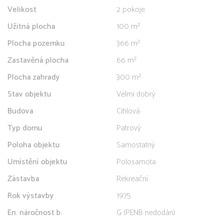
Velikost
2 pokoje
Užitná plocha
100 m²
Plocha pozemku
366 m²
Zastavěná plocha
66 m²
Plocha zahrady
300 m²
Stav objektu
Velmi dobrý
Budova
Cihlová
Typ domu
Patrový
Poloha objektu
Samostatný
Umístění objektu
Polosamota
Zástavba
Rekreační
Rok výstavby
1975
En. náročnost b.
G (PENB nedodán)