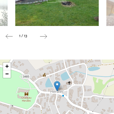
1 / 13
+
−