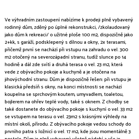
Ve výhradním zastoupení nabízíme k prodeji plně vybavený
rodinný dům, zděný po úplné rekonstrukci, /zkolaudovaný
jako dům k rekreaci/ o užitné ploše 100 m2, dispozičně jako
2+kk, s garáží, podsklepený s dílnou a okny, 2x terasami,
přičemž první se nachází při vstupu na zahradu o vel. 300
m2 otočený na severozápadní stranu, tudíž slunce po 14
hodině a dál zde svítí a druhá terasa o vel. 23 m2, která
vede z obývacího pokoje a kuchyně a je otočena na
jihovýchodní stranu. Dům je dispozičně řešen: při vstupu je
klasická předsíň s okny, na konci místnosti se nachází
koupelna se sprchovým koutem, umyvadlem, toaletou,
bojlerem na ohřev teplé vody, také s oknem. Z chodby se
také dostanete do obývacího pokoje s kuchyní o vel. 33 m2
se vstupem na terasu o vel. 23m2 s krásnými výhledy na
místní okolí, přírodu. Z obývacího pokoje vedou schody do
prvního patra s ložnicí o vel. 17 m2, kde jsou momentálně 3