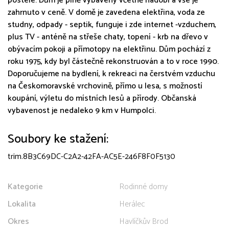
postele. Dům je plně vybavený včetně nádobí a vše je
zahrnuto v ceně. V domě je zavedena elektřina, voda ze
studny, odpady - septik, funguje i zde internet -vzduchem,
plus TV - anténě na střeše chaty, topení - krb na dřevo v
obývacím pokoji a přímotopy na elektřinu. Dům pochází z
roku 1975, kdy byl částečně rekonstruován a to v roce 1990.
Doporučujeme na bydlení, k rekreaci na čerstvém vzduchu
na Českomoravské vrchovině, přímo u lesa, s možností
koupání, výletu do místních lesů a přírody. Občanská
vybavenost je nedaleko 9 km v Humpolci.
Soubory ke stažení:
trim.8B3C69DC-C2A2-42FA-AC5E-246F8F0F5130
Kategorie
Rodinné domy
Lokalita
Herálec
Okres
Havlíčkův Brod