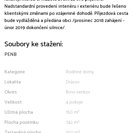
Nadstandardní provedení interiéru i exteriéru bude řešeno
klientskými změnami po vzájemné dohodě. Příjezdová cesta
bude vydlážděná a předána obci /prosinec 2018 zahájení -
únor 2019 dokončení silnice/.
Soubory ke stažení:
PENB
Kategorie
Rodinné domy
Lokalita
Drásov
Okres
Brno-venkov
Velikost
4 pokoje
Užitná plocha
150 m²
Plocha pozemku
742 m²
Zastavěná plocha
100 m²