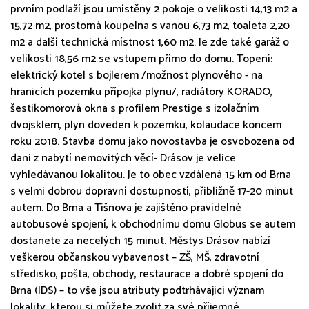
prvním podlaží jsou umístěny 2 pokoje o velikosti 14,13 m2 a
15,72 m2, prostorná koupelna s vanou 6,73 m2, toaleta 2,20
m2 a další technická místnost 1,60 m2. Je zde také garáž o
velikosti 18,56 m2 se vstupem přímo do domu. Topení:
elektrický kotel s bojlerem /možnost plynového - na
hranicích pozemku přípojka plynu/, radiátory KORADO,
šestikomorová okna s profilem Prestige s izolačním
dvojsklem, plyn doveden k pozemku, kolaudace koncem
roku 2018. Stavba domu jako novostavba je osvobozena od
dani z nabytí nemovitých věcí- Drásov je velice
vyhledávanou lokalitou. Je to obec vzdálená 15 km od Brna
s velmi dobrou dopravní dostupností, přibližně 17-20 minut
autem. Do Brna a Tišnova je zajištěno pravidelné
autobusové spojení, k obchodnímu domu Globus se autem
dostanete za necelých 15 minut. Městys Drásov nabízí
veškerou občanskou vybavenost – ZŠ, MŠ, zdravotní
středisko, pošta, obchody, restaurace a dobré spojení do
Brna (IDS) – to vše jsou atributy podtrhávající význam
lokality, kterou si můžete zvolit za své příjemné.