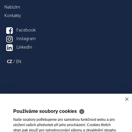
Nabízím
Kontakty
Facebook
Instagram
LinkedIn
CZ
/
EN
×
Používáme soubory cookies
ℹ
Naše soubory potřebujeme pro samotnou funkčnost webu a pro
uložení vašich předvoleb při jeho procházení. Cookies třetích
stran pak slouží pro vyhodnocování výkonu a zkvalitnění obsahu