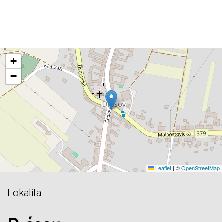
+
−
Leaflet
|
©
OpenStreetMap
Lokalita