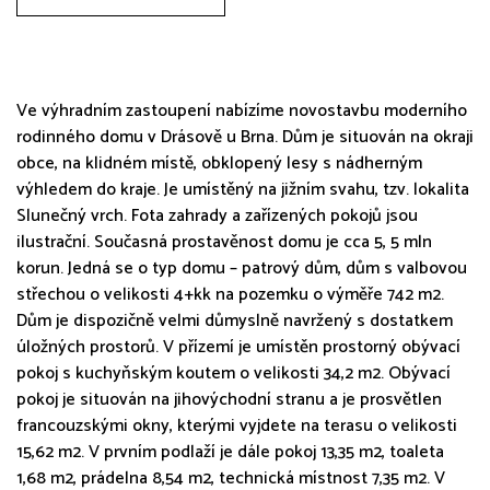
Ve výhradním zastoupení nabízíme novostavbu moderního
rodinného domu v Drásově u Brna. Dům je situován na okraji
obce, na klidném místě, obklopený lesy s nádherným
výhledem do kraje. Je umístěný na jižním svahu, tzv. lokalita
Slunečný vrch. Fota zahrady a zařízených pokojů jsou
ilustrační. Současná prostavěnost domu je cca 5, 5 mln
korun. Jedná se o typ domu – patrový dům, dům s valbovou
střechou o velikosti 4+kk na pozemku o výměře 742 m2.
Dům je dispozičně velmi důmyslně navržený s dostatkem
úložných prostorů. V přízemí je umístěn prostorný obývací
pokoj s kuchyňským koutem o velikosti 34,2 m2. Obývací
pokoj je situován na jihovýchodní stranu a je prosvětlen
francouzskými okny, kterými vyjdete na terasu o velikosti
15,62 m2. V prvním podlaží je dále pokoj 13,35 m2, toaleta
1,68 m2, prádelna 8,54 m2, technická místnost 7,35 m2. V