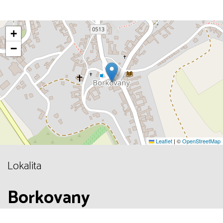
+
−
Leaflet
|
©
OpenStreetMap
Lokalita
Borkovany