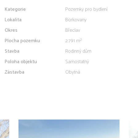
Kategorie
Pozemky pro bydlení
Lokalita
Borkovany
Okres
Břeclav
Plocha pozemku
2.791 m²
Stavba
Rodinný dům
Poloha objektu
Samostatný
Zástavba
Obytná