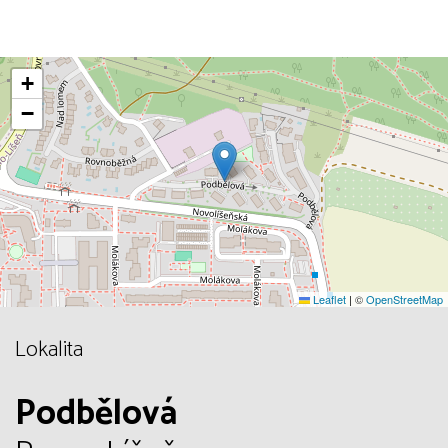
+
−
Leaflet
|
©
OpenStreetMap
Lokalita
Podbělová