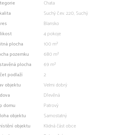
tegorie
Chata
kalita
Suchý č.ev. 220, Suchý
res
Blansko
likost
4 pokoje
itná plocha
100 m²
ocha pozemku
680 m²
stavěná plocha
69 m²
čet podlaží
2
av objektu
Velmi dobrý
dova
Dřevěná
p domu
Patrový
loha objektu
Samostatný
ístění objektu
Klidná část obce