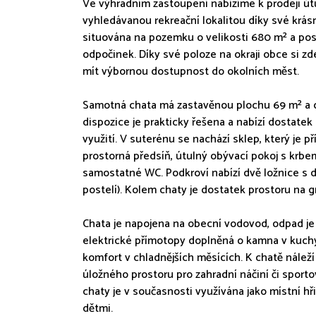
Ve výhradním zastoupení nabízíme k prodeji út
vyhledávanou rekreační lokalitou díky své krás
situována na pozemku o velikosti 680 m² a pos
odpočinek. Díky své poloze na okraji obce si zd
mít výbornou dostupnost do okolních měst.
Samotná chata má zastavěnou plochu 69 m² a ob
dispozice je prakticky řešena a nabízí dostatek 
využití. V suterénu se nachází sklep, který je p
prostorná předsíň, útulný obývací pokoj s kr
samostatné WC. Podkroví nabízí dvě ložnice s 
postelí). Kolem chaty je dostatek prostoru na g
Chata je napojena na obecní vodovod, odpad je 
elektrické přímotopy doplněná o kamna v kuchyn
komfort v chladnějších měsících. K chatě náleží 
úložného prostoru pro zahradní náčiní či sporto
chaty je v současnosti využívána jako místní hřiš
dětmi.