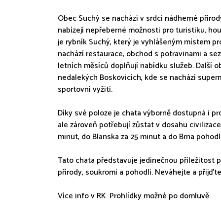
Obec Suchý se nachází v srdci nádherné přírody
nabízejí nepřeberné možnosti pro turistiku, hou
je rybník Suchý, který je vyhlášeným místem pro
nachází restaurace, obchod s potravinami a se
letních měsíců doplňují nabídku služeb. Další 
nedalekých Boskovicích, kde se nachází supermar
sportovní vyžití.
Díky své poloze je chata výborně dostupná i pro
ale zároveň potřebují zůstat v dosahu civiliza
minut, do Blanska za 25 minut a do Brna pohodl
Tato chata představuje jedinečnou příležitost pr
přírody, soukromí a pohodlí. Neváhejte a přijďte
Více info v RK. Prohlídky možné po domluvě.