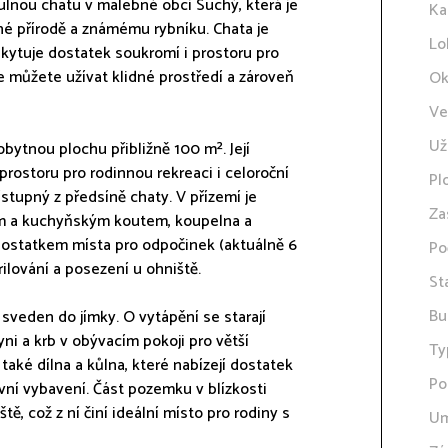
ulnou chatu v malebné obci Suchý, která je
Ka
né přírodě a známému rybníku. Chata je
Lo
kytuje dostatek soukromí i prostoru pro
e můžete užívat klidné prostředí a zároveň
Ok
Ve
Už
ytnou plochu přibližně 100 m². Její
prostoru pro rodinnou rekreaci i celoroční
Pl
řístupný z předsíně chaty. V přízemí je
Za
bem a kuchyňským koutem, koupelna a
dostatkem místa pro odpočinek (aktuálně 6
Po
rilování a posezení u ohniště.
St
Bu
sveden do jímky. O vytápění se starají
i a krb v obývacím pokoji pro větší
Ty
také dílna a kůlna, které nabízejí dostatek
Po
vní vybavení. Část pozemku v blízkosti
tě, což z ní činí ideální místo pro rodiny s
Um