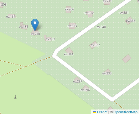
Leaflet
|
©
OpenStreetMap