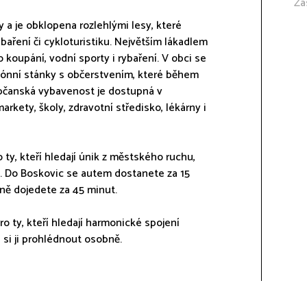
Zá
 a je obklopena rozlehlými lesy, které
baření či cykloturistiku. Největším lákadlem
 koupání, vodní sporty i rybaření. V obci se
zónní stánky s občerstvením, které během
občanská vybavenost je dostupná v
kety, školy, zdravotní středisko, lékárny i
 ty, kteří hledají únik z městského ruchu,
ce. Do Boskovic se autem dostanete za 15
ně dojedete za 45 minut.
o ty, kteří hledají harmonické spojení
 si ji prohlédnout osobně.