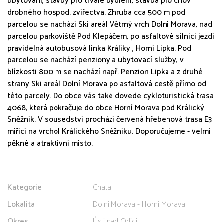
ubytování, stavby pro trvalé bydlení, stavba pro chov
drobného hospod. zvířectva. Zhruba cca 500 m pod
parcelou se nachází Ski areál Větrný vrch Dolní Morava, nad
parcelou parkoviště Pod Klepáčem, po asfaltové silnici jezdí
pravidelná autobusová linka Králíky , Horní Lipka. Pod
parcelou se nachází penziony a ubytovací služby, v
blízkosti 800 m se nachází např. Penzion Lipka a z druhé
strany Ski areál Dolní Morava po asfaltová cestě přímo od
této parcely. Do obce vás také dovede cykloturistická trasa
4068, která pokračuje do obce Horní Morava pod Králický
Sněžník. V sousedství prochází červená hřebenová trasa E3
mířící na vrchol Králického Sněžníku. Doporučujeme - velmi
pěkné a atraktivní místo.
Kategorie
Chata
Lokalita
Dolní Morava - Horní Morava
Okres
Ústí nad Orlicí