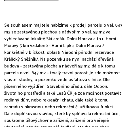
Se souhlasem majitele nabízíme k prodeji parcelu o vel. 847
m2 se zastavěnou plochou a nádvořím o vel. 93 m2 ve
vyhledávané lokalitě Ski areálu Dolní Morava a to u Horní
Moravy 5 km vzdálené - Horní Lipka, Dolní Morava /
konkrétně v blízkosti oblasti Národní přírodní rezervace
Králický Sněžník/. Na pozemku se nyní nachází dřevěná
budova – zastavěná plocha a nádvoří 93 m2, dále k tomu
parcela o vel. 847 m2 – trvalý travní porost. Je zde možnost
vlastní studny, u pozemku vede asfaltová silnice. Dle
písemného vyjádření Stavebního úřadu, dále Odboru
životního prostředí a také Lesů ČR je zde možnost postavit
rodinný dům, nebo rekreační chatu, dále také k tomu
zahradu s okrasnou, nebo rekreační či užitkovou funkcí.
Dále doplňkovou stavbu, které by splňovala rekreační účel,
soukromé tělovýchovné zařízení, zařízení pro veřejné