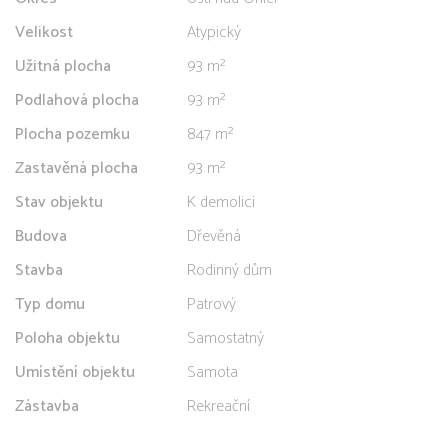
Velikost
Atypický
Užitná plocha
93 m²
Podlahová plocha
93 m²
Plocha pozemku
847 m²
Zastavěná plocha
93 m²
Stav objektu
K demolici
Budova
Dřevěná
Stavba
Rodinný dům
Typ domu
Patrový
Poloha objektu
Samostatný
Umístění objektu
Samota
Zástavba
Rekreační