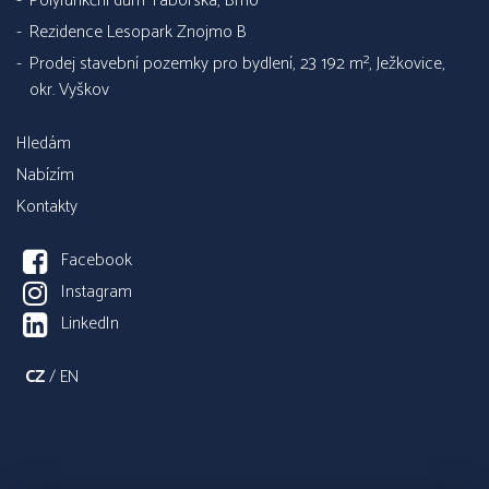
Polyfunkční dům Táborská, Brno
Rezidence Lesopark Znojmo B
Prodej stavební pozemky pro bydlení, 23 192 m², Ježkovice,
okr. Vyškov
Hledám
Nabízím
Kontakty
Facebook
Instagram
LinkedIn
CZ
/
EN