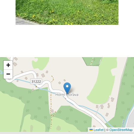
+
−
Leaflet
|
©
OpenStreetMap