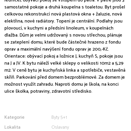
lednice), obývací pokoj se vstupem do patra. V patře jsou 3
samostatné pokoje a druhá koupelna s toaletou. Byt prošel
celkovou rekonstrukcí nová plastová okna + žaluzie, nová
elektřina, nové radiátory. Topení je centrální. Podlahy jsou
plovoucí, v kuchyni a předsíni linoleum, v koupelnách
dlažba. Dům je velmi udržovaný s novou střechou, plánuje
se zateplení domu, které bude částečné hrazeno z fondu
oprav a maximální navýšení fondu oprav je 200,-Kč.
Orientace: obývací pokoj a ložnice J, kuchyň S, pokoje jsou
na J a JV. K bytu náleží velké sklepy o velikosti 10m2 a 5,29
m2. V ceně bytu je kuchyňská linka a spotřebiče, vestavěná
skříň. Parkování před domem bezproblémové. Za domem je
možnost využít zahradu. Naproti domu je škola, na konci
ulice školka, potraviny, zdravotní středisko.
Kategorie
Byty 5+1
Lokalita
Oslavany