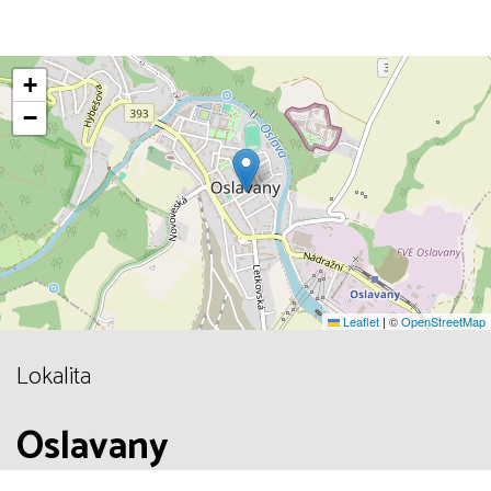
+
−
Leaflet
|
©
OpenStreetMap
Lokalita
Oslavany