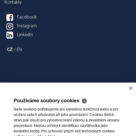
Kontakty
Facebook
Instagram
LinkedIn
CZ
/
EN
×
Používáme soubory cookies
ℹ
Naše soubory potřebujeme pro samotnou funkčnost webu a pro
uložení vašich předvoleb při jeho procházení. Cookies třetích
stran pak slouží pro vyhodnocování výkonu a zkvalitnění obsahu
prezentace. Nejsou určeny k identifikaci návštěvníka jako
konkrétní osoby. Pro uchování jiných než technických cookies