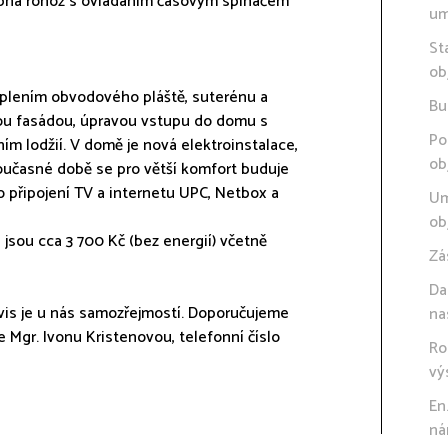
topná rohož s ovládáním časovým spínačem
um
St
ob
eplením obvodového pláště, suterénu a
Bu
ou fasádou, úpravou vstupu do domu s
Po
ím lodžií. V domě je nová elektroinstalace,
ob
současné době se pro větší komfort buduje
o připojení TV a internetu UPC, Netbox a
Um
ob
jsou cca 3 700 Kč (bez energií) včetně
Zá
Da
ervis je u nás samozřejmostí. Doporučujeme
na
e Mgr. Ivonu Kristenovou, telefonní číslo
Ro
vý
En
ná