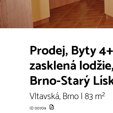
Prodej, Byty 4+
zasklená lodžie,
Brno-Starý Lís
Vltavská, Brno | 83 m²
ID 00709