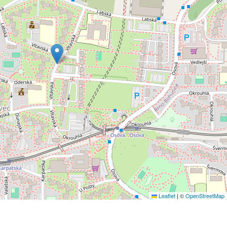
Leaflet
|
©
OpenStreetMap