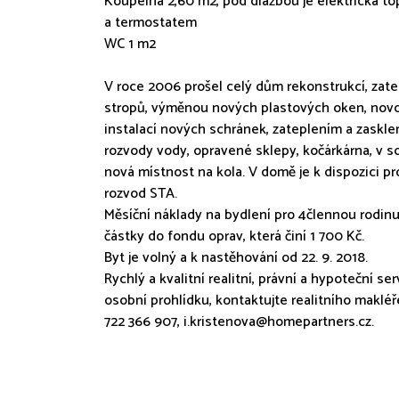
Koupelna 2,60 m2, pod dlažbou je elektrická 
a termostatem
WC 1 m2
V roce 2006 prošel celý dům rekonstrukcí, zat
stropů, výměnou nových plastových oken, nov
instalací nových schránek, zateplením a zasklen
rozvody vody, opravené sklepy, kočárkárna, v 
nová místnost na kola. V domě je k dispozici pr
rozvod STA.
Měsíční náklady na bydlení pro 4člennou rodinu 
částky do fondu oprav, která činí 1 700 Kč.
Byt je volný a k nastěhování od 22. 9. 2018.
Rychlý a kvalitní realitní, právní a hypoteční s
osobní prohlídku, kontaktujte realitního makléř
722 366 907,
i.kristenova@homepartners.cz
.