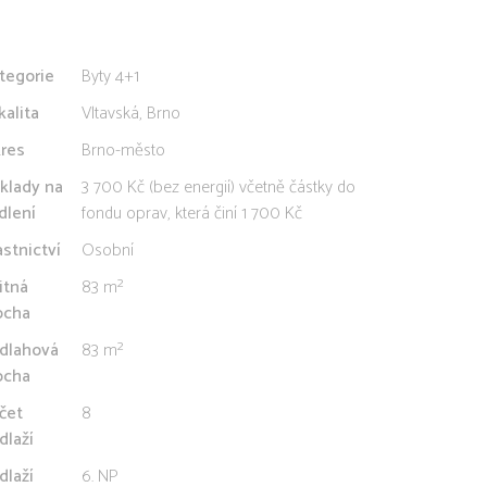
tegorie
Byty 4+1
kalita
Vltavská, Brno
res
Brno-město
klady na
3 700 Kč (bez energií) včetně částky do
dlení
fondu oprav, která činí 1 700 Kč
astnictví
Osobní
itná
83 m²
ocha
dlahová
83 m²
ocha
čet
8
dlaží
dlaží
6. NP