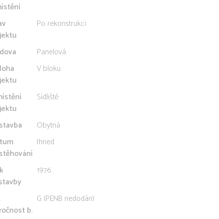
ístění
av
Po rekonstrukci
jektu
dova
Panelová
loha
V bloku
jektu
ístění
Sídliště
jektu
stavba
Obytná
tum
Ihned
stěhování
k
1976
stavby
.
G (PENB nedodán)
ročnost b.