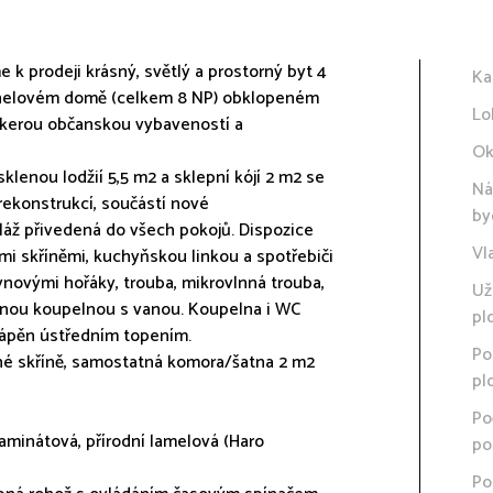
 k prodeji krásný, světlý a prostorný byt 4
Ka
 panelovém domě (celkem 8 NP) obklopeném
Lo
škerou občanskou vybaveností a
Ok
lenou lodžií 5,5 m2 a sklepní kójí 2 m2 se
Ná
rekonstrukcí, součástí nové
by
láž přivedená do všech pokojů. Dispozice
Vl
i skříněmi, kuchyňskou linkou a spotřebiči
novými hořáky, trouba, mikrovlnná trouba,
Už
nou koupelnou s vanou. Koupelna i WC
pl
tápěn ústředním topením.
Po
ěné skříně, samostatná komora/šatna 2 m2
pl
Po
laminátová, přírodní lamelová (Haro
po
Po