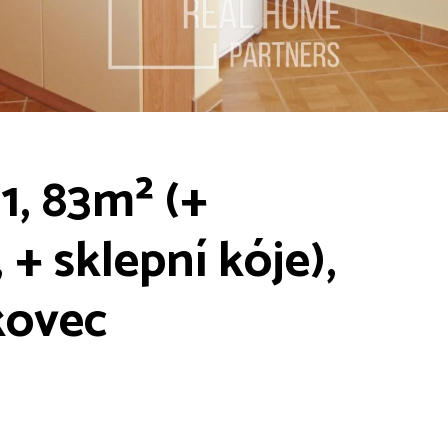
1, 83m² (+
 + sklepní kóje),
kovec