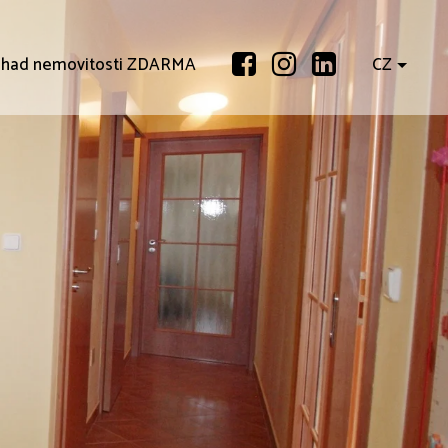
had nemovitosti ZDARMA
CZ