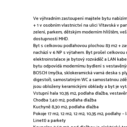
Ve výhradním zastoupení majitele bytu nabízíme
+ 1 v osobním vlastnictví na ulici Vltavská v
zelení, parkem, dětským moderním hřištěm, ve
dostupností MHD.
Byt s celkovou podlahovou plochou 83 m2 + zask
nachází v 6 NP s výtahem. Byt prošel celkovou 
elektroinstalace je bytový rozváděč a LAN kabe
bytu odpovídá modernímu bydlení s vestavěným
BOSCH (myčka, sklokeramická varná deska s ply
digestoř), samostatným WC a samostatnou zdě
jsou obloženy keramickými obklady a byt je vy
Vstupní hala 10,35 m2, podlaha dlažba, vestav
Chodba 7,40 m2, podlaha dlažba
Kuchyně 8,30 m2, podlaha dlažba
Pokoje 17 m2, 12 m2, 12 m2, 10,35 m2, podlahy – 
Linett) a parkety