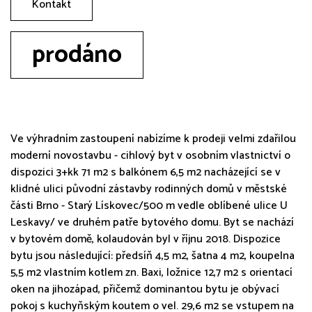
Kontakt
prodáno
Ve výhradním zastoupení nabízíme k prodeji velmi zdařilou
moderní novostavbu - cihlový byt v osobním vlastnictví o
dispozici 3+kk 71 m2 s balkónem 6,5 m2 nacházející se v
klidné ulici původní zástavby rodinných domů v městské
části Brno - Starý Lískovec/500 m vedle oblíbené ulice U
Leskavy/ ve druhém patře bytového domu. Byt se nachází
v bytovém domě, kolaudován byl v říjnu 2018. Dispozice
bytu jsou následující: předsíň 4,5 m2, šatna 4 m2, koupelna
5,5 m2 vlastním kotlem zn. Baxi, ložnice 12,7 m2 s orientací
oken na jihozápad, přičemž dominantou bytu je obývací
pokoj s kuchyňským koutem o vel. 29,6 m2 se vstupem na