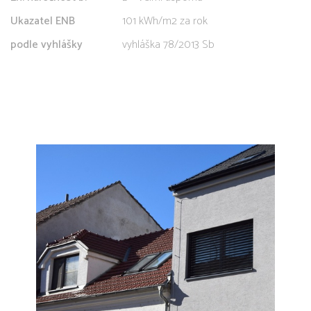
Ukazatel ENB
101 kWh/m2 za rok
podle vyhlášky
vyhláška 78/2013 Sb