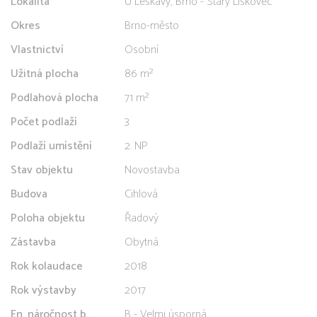
Lokalita
U Leskavy, Brno - Starý Lískovec
Okres
Brno-město
Vlastnictví
Osobní
Užitná plocha
86 m²
Podlahová plocha
71 m²
Počet podlaží
3
Podlaží umístění
2. NP
Stav objektu
Novostavba
Budova
Cihlová
Poloha objektu
Řadový
Zástavba
Obytná
Rok kolaudace
2018
Rok výstavby
2017
En. náročnost b.
B - Velmi úsporná