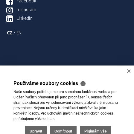
Facebook
Instagram
LinkedIn
CZ
/
EN
×
Používáme soubory cookies
ℹ
Naše soubory potřebujeme pro samotnou funkčnost webu a pro
uložení vašich předvoleb při jeho procházení. Cookies třetích
stran pak slouží pro vyhodnocování výkonu a zkvalitnění obsahu
prezentace. Nejsou určeny k identifikaci návštěvníka jako
konkrétní osoby. Pro uchování jiných než technických cookies
potřebujeme váš souhlas.
Upravit
Odmítnout
Přijímám vše