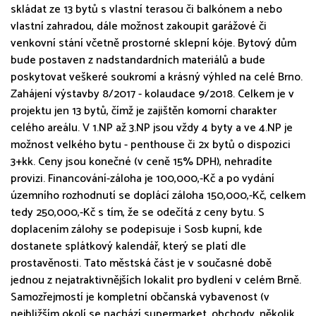
skládat ze 13 bytů s vlastní terasou či balkónem a nebo
vlastní zahradou, dále možnost zakoupit garážové či
venkovní stání včetně prostorné sklepní kóje. Bytový dům
bude postaven z nadstandardních materiálů a bude
poskytovat veškeré soukromí a krásný výhled na celé Brno.
Zahájení výstavby 8/2017 - kolaudace 9/2018. Celkem je v
projektu jen 13 bytů, čímž je zajištěn komorní charakter
celého areálu. V 1.NP až 3.NP jsou vždy 4 byty a ve 4.NP je
možnost velkého bytu - penthouse či 2x bytů o dispozici
3+kk. Ceny jsou konečné (v ceně 15% DPH), nehradíte
provizi. Financování-záloha je 100,000,-Kč a po vydání
územního rozhodnutí se doplácí záloha 150,000,-Kč, celkem
tedy 250,000,-Kč s tím, že se odečítá z ceny bytu. S
doplacením zálohy se podepisuje i Sosb kupní, kde
dostanete splátkový kalendář, který se platí dle
prostavěnosti. Tato městská část je v současné době
jednou z nejatraktivnějších lokalit pro bydlení v celém Brně.
Samozřejmostí je kompletní občanská vybavenost (v
nejbližším okolí se nachází supermarket, obchody, několik