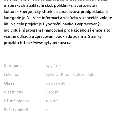
mateřských a základní škol, poliklinika, sportoviště i
kultura). Energetický štítek se zpracovává, předpokládaná
kategorie je B+. Více informací a schůzku v kanceláři volejte
RK. Na celý projekt je Hypoteční bankou vypracovaný
individuální program financování pro každého zájemce a to
včetně odhadů a zpracování podkladů zdarma. Stránky
projektu https://www.bytyberkova.cz.
Kategorie
Byty 3+kk
Lokalita
Berkova, Brno - Královo Pole
Okres
Brno-město
Vlastnictví
Osobní
Užitná plocha
106 m²
Počet podlaží
4