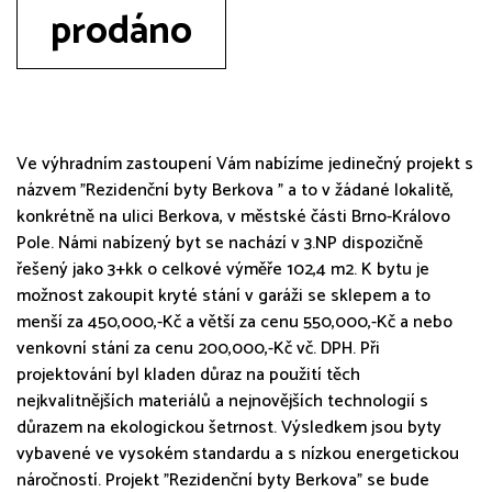
prodáno
Ve výhradním zastoupení Vám nabízíme jedinečný projekt s
názvem "Rezidenční byty Berkova " a to v žádané lokalitě,
konkrétně na ulici Berkova, v městské části Brno-Královo
Pole. Námi nabízený byt se nachází v 3.NP dispozičně
řešený jako 3+kk o celkové výměře 102,4 m2. K bytu je
možnost zakoupit kryté stání v garáži se sklepem a to
menší za 450,000,-Kč a větší za cenu 550,000,-Kč a nebo
venkovní stání za cenu 200,000,-Kč vč. DPH. Při
projektování byl kladen důraz na použití těch
nejkvalitnějších materiálů a nejnovějších technologií s
důrazem na ekologickou šetrnost. Výsledkem jsou byty
vybavené ve vysokém standardu a s nízkou energetickou
náročností. Projekt "Rezidenční byty Berkova" se bude