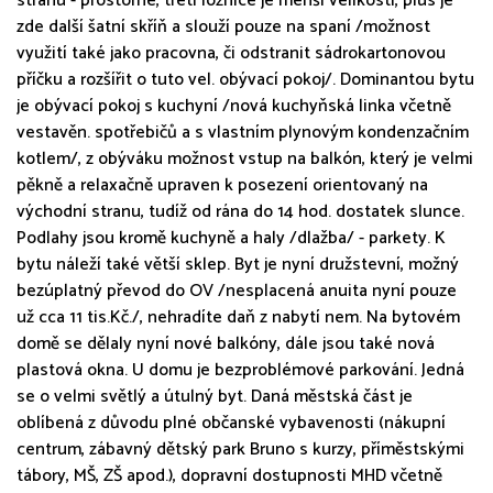
stranu - prostorné, třetí ložnice je menší velikosti, plus je
zde další šatní skříň a slouží pouze na spaní /možnost
využití také jako pracovna, či odstranit sádrokartonovou
příčku a rozšířit o tuto vel. obývací pokoj/. Dominantou bytu
je obývací pokoj s kuchyní /nová kuchyňská linka včetně
vestavěn. spotřebičů a s vlastním plynovým kondenzačním
kotlem/, z obýváku možnost vstup na balkón, který je velmi
pěkně a relaxačně upraven k posezení orientovaný na
východní stranu, tudíž od rána do 14 hod. dostatek slunce.
Podlahy jsou kromě kuchyně a haly /dlažba/ - parkety. K
bytu náleží také větší sklep. Byt je nyní družstevní, možný
bezúplatný převod do OV /nesplacená anuita nyní pouze
už cca 11 tis.Kč./, nehradíte daň z nabytí nem. Na bytovém
domě se dělaly nyní nové balkóny, dále jsou také nová
plastová okna. U domu je bezproblémové parkování. Jedná
se o velmi světlý a útulný byt. Daná městská část je
oblíbená z důvodu plné občanské vybavenosti (nákupní
centrum, zábavný dětský park Bruno s kurzy, příměstskými
tábory, MŠ, ZŠ apod.), dopravní dostupnosti MHD včetně