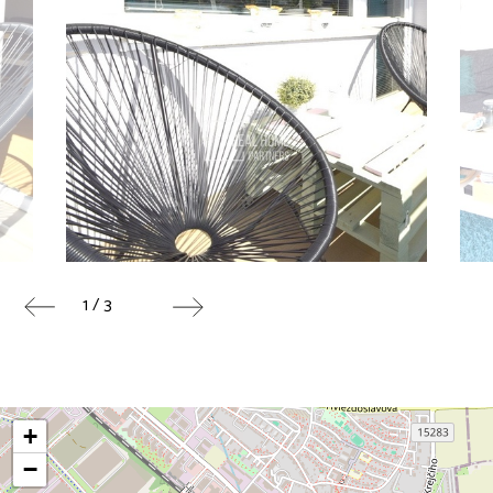
1 / 3
+
−