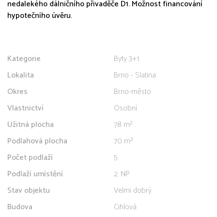
nedalekého dálničního přivaděče D1. Možnost financování
hypotečního úvěru.
Kategorie
Byty 3+1
Lokalita
Brno - Slatina
Okres
Brno-město
Vlastnictví
Osobní
Užitná plocha
78 m²
Podlahová plocha
70 m²
Počet podlaží
5
Podlaží umístění
2. NP
Stav objektu
Velmi dobrý
Budova
Cihlová