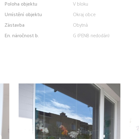
Poloha objektu
V bloku
Umístění objektu
Okraj obce
Zástavba
Obytná
En. náročnost b.
G (PENB nedodán)