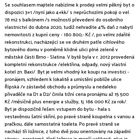
Se souhlasem majitele nabízíme k prodeji velmi pěkný byt o
dispozici 3+1 /nyní jako 4+kk/ s neprůchozími pokoji o vel.
78 m2 s balkónem /s možností převedení do osobního
vlastnictví do dubna 2020, tudíž nehradíte 4% daň z nabytí
nemovitosti z kupní ceny - 180 800,- Kč /, po velmi zdařilé
rekonstrukci, nacházející se ve druhém patře cihlového
bytového domu v poměrně klidné ulici plné zeleně v
městské části Brno - Slatina. V bytě byla v r. 2012 provedená
kompletní rekonstrukce /elektřina, odpady, nový vlastní
kotel zn. Baxi/. Byt je velmi vhodný ke koupi na investici -
pronájem, vzhledem k lokalitě a umístění poblíže ulice
Řípská /v zástavbě obchodu a průmyslu a nedaleko
přivaděče na D1 a D2/ činila tržní cena pronájmu až 15 500
Kč /měsíčně plus energie a služby, tj. 186 000 Kč za rok/.
Byt je dispozičně řešen: vstupem do bytu - hala s
vestavěnou šatní skříní, po pravé straně koupelna s vanou a
pračkou, dále samostatná toaleta. Po pravé straně se
nachází tři ložnice, z toho dvě jsou orientovány na západní