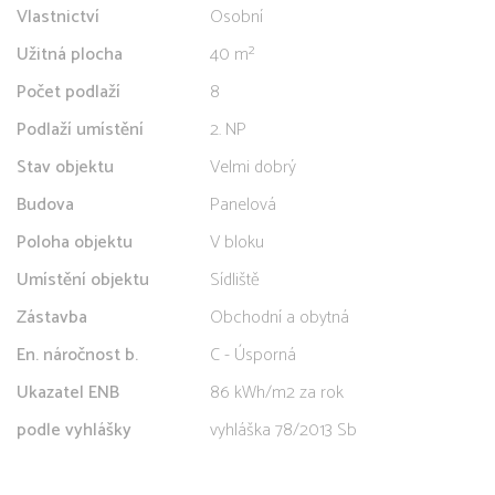
Vlastnictví
Osobní
Užitná plocha
40 m²
Počet podlaží
8
Podlaží umístění
2. NP
Stav objektu
Velmi dobrý
Budova
Panelová
Poloha objektu
V bloku
Umístění objektu
Sídliště
Zástavba
Obchodní a obytná
En. náročnost b.
C - Úsporná
Ukazatel ENB
86 kWh/m2 za rok
podle vyhlášky
vyhláška 78/2013 Sb