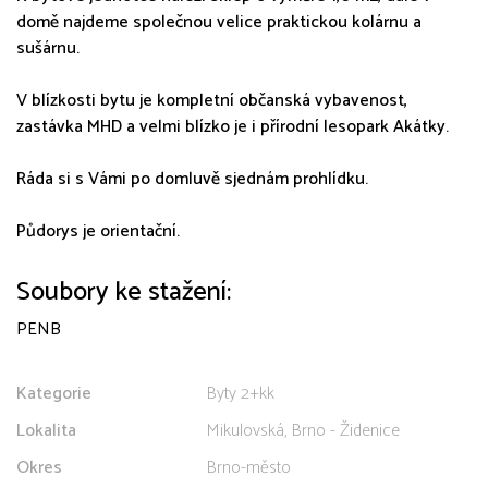
domě najdeme společnou velice praktickou kolárnu a
sušárnu.
V blízkosti bytu je kompletní občanská vybavenost,
zastávka MHD a velmi blízko je i přírodní lesopark Akátky.
Ráda si s Vámi po domluvě sjednám prohlídku.
Půdorys je orientační.
Soubory ke stažení:
PENB
Kategorie
Byty 2+kk
Lokalita
Mikulovská, Brno - Židenice
Okres
Brno-město