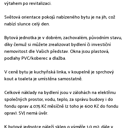
výtahem po revitalizaci.
Světová orientace pokojů nabízeného bytu je na jih, což
nabízí slunce celý den.
Bytová jednotka je v dobrém, zachovalém, původním stavu,
díky čemuž si můžete zrealizovat bydlení či investiční
nemovitost dle Vašich představ. Okna jsou plastová,
podlahy PVC/koberec a dlažba.
V ceně bytu je kuchyňská linka, v koupelně je sprchový
kout a toaleta je umístěna samostatně.
Celkové náklady na bydlení jsou v zálohách na elektřinu
společných prostor, vodu, teplo, za správu budovy i do
fondu oprav 4.075 Kč měsíčně (z toho je 600 Kč do fondu
oprav). SVJ nemá úvěr.
K bytové jednotce náleží sklep o výměře 1,0 m2, dále v