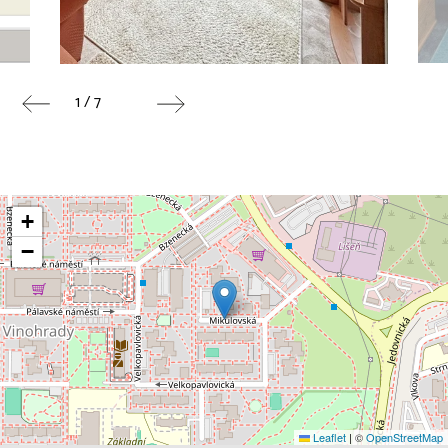
1 / 7
+
−
Leaflet
|
©
OpenStreetMap