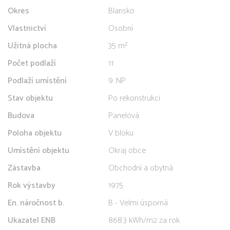
Okres
Blansko
Vlastnictví
Osobní
Užitná plocha
35 m²
Počet podlaží
11
Podlaží umístění
9. NP
Stav objektu
Po rekonstrukci
Budova
Panelová
Poloha objektu
V bloku
Umístění objektu
Okraj obce
Zástavba
Obchodní a obytná
Rok výstavby
1975
En. náročnost b.
B - Velmi úsporná
Ukazatel ENB
868.3 kWh/m2 za rok