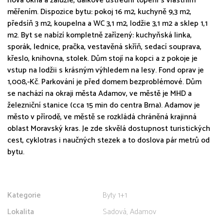
nová okna a žaluzie, dálkové ústřední topení s vlastním
měřením. Dispozice bytu: pokoj 16 m2, kuchyně 9,3 m2,
předsíň 3 m2, koupelna a WC 3,1 m2, lodžie 3,1 m2 a sklep 1,1
m2. Byt se nabízí kompletně zařízený: kuchyňská linka,
sporák, lednice, pračka, vestavěná skříň, sedací souprava,
křeslo, knihovna, stolek. Dům stojí na kopci a z pokoje je
vstup na lodžii s krásným výhledem na lesy. Fond oprav je
1,008,-Kč. Parkování je před domem bezproblémové. Dům
se nachází na okraji města Adamov, ve městě je MHD a
železniční stanice (cca 15 min do centra Brna). Adamov je
město v přírodě, ve městě se rozkládá chráněná krajinná
oblast Moravský kras. Je zde skvělá dostupnost turistických
cest, cyklotras i naučných stezek a to doslova pár metrů od
bytu.
Kategorie
Byty 1+1
Lokalita
Sadová, Adamov