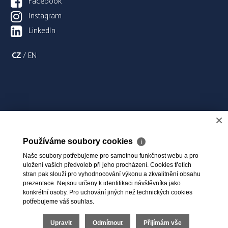
Facebook
Instagram
LinkedIn
CZ
/
EN
×
Používáme soubory cookies
ℹ
Naše soubory potřebujeme pro samotnou funkčnost webu a pro
uložení vašich předvoleb při jeho procházení. Cookies třetích
stran pak slouží pro vyhodnocování výkonu a zkvalitnění obsahu
prezentace. Nejsou určeny k identifikaci návštěvníka jako
konkrétní osoby. Pro uchování jiných než technických cookies
potřebujeme váš souhlas.
Upravit
Odmítnout
Přijímám vše