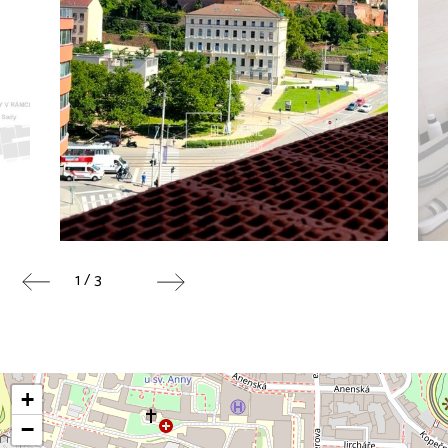
1 / 3
+
−