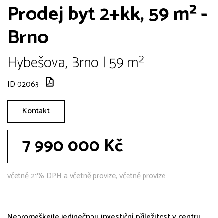
Prodej byt 2+kk, 59 m² -
Brno
Hybešova, Brno | 59 m²
ID 02063
Kontakt
7 990 000 Kč
včetně 21% DPH a včetně provize, včetně provize
Nepromeškejte jedinečnou investiční příležitost v centru