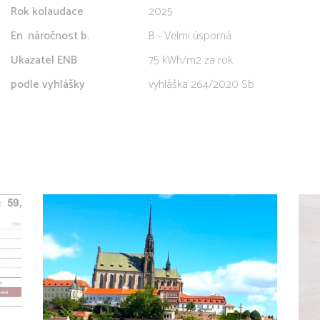
Rok kolaudace
2025
En. náročnost b.
B - Velmi úsporná
Ukazatel ENB
75 kWh/m2 za rok
podle vyhlášky
vyhláška 264/2020 Sb