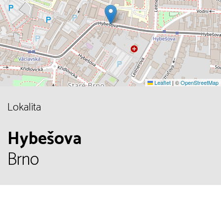
Leaflet
|
©
OpenStreetMap
Lokalita
Hybešova
Brno