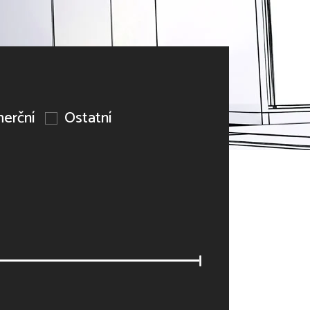
erční
Ostatní