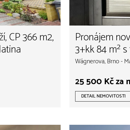
ží, CP 366 m2,
Pronájem nov
latina
3+kk 84 m² s
stáním, Brno 
Wágnerova, Brno - Ma
25 500 Kč za 
DETAIL NEMOVITOSTI