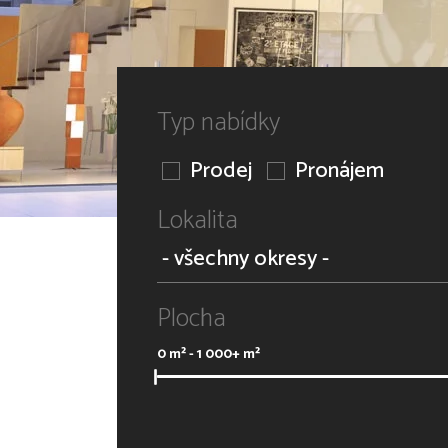
Typ nabídky
Prodej
Pronájem
Lokalita
Plocha
0
m² -
1 000+
m²