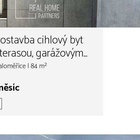
ostavba cihlový byt
 terasou, garážovým
- Maloměřice, Obřany
loměřice | 84 m²
měsíc