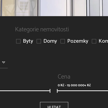
Kategorie nemovitosti
Byty
Domy
Pozemky
Kom
Cena
0
Kč -
15 000 000+
Kč
HLEDAT