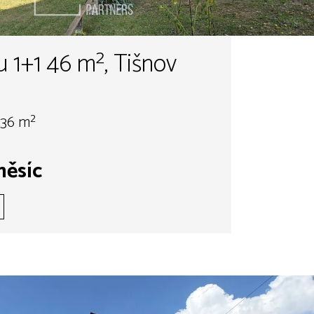
 1+1 46 m², Tišnov
 36 m²
měsíc