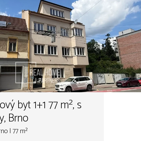
1+1 77 m², s
y, Brno
rno | 77 m²