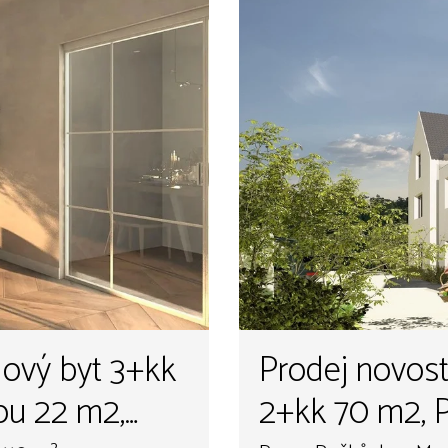
lový byt 3+kk
Prodej novost
ou 22 m2,
2+kk 70 m2, P