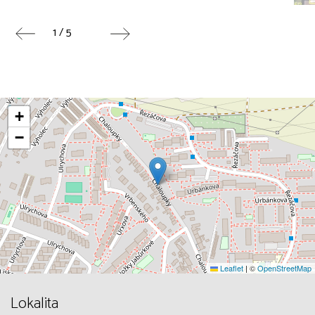
1 / 5
+
−
Leaflet
|
©
OpenStreetMap
Lokalita