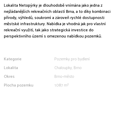
Lokalita Netopýrky je dlouhodobě vnímána jako jedna z
nejžádanějších rekreačních oblastí Brna, a to díky kombinaci
přírody, výhledů, soukromí a zároveň rychlé dostupnosti
městské infrastruktury. Nabídka je vhodná jak pro vlastní
rekreační využití, tak jako strategická investice do
perspektivního území s omezenou nabídkou pozemků.
Kategorie
Pozemky pro bydlení
Lokalita
Chaloupky, Brno
Okres
Brno-město
Plocha pozemku
1.087 m²